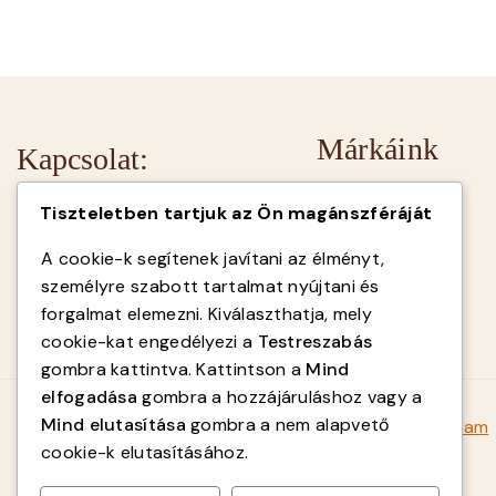
Márkáink
Kapcsolat:
Caffen Napoli
1106 Budapest,
Tiszteletben tartjuk az Ön magánszféráját
Bogáncsvirág u. 5-7.
Goriziana Caffé
A cookie-k segítenek javítani az élményt,
+36-209-384-397
SAB Italy
személyre szabott tartalmat nyújtani és
info@qualitycoffee.hu
Fiorenzato
forgalmat elemezni. Kiválaszthatja, mely
cookie-kat engedélyezi a
Testreszabás
gombra kattintva. Kattintson a
Mind
elfogadása
gombra a hozzájáruláshoz vagy a
Mind elutasítása
gombra a nem alapvető
© 2026 qualitycoffee.hu - WordPress Theme by
Avanam
cookie-k elutasításához.