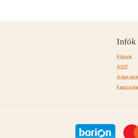
Infók
Rólunk
ÁSZF
Adatvéde
Kapcsola