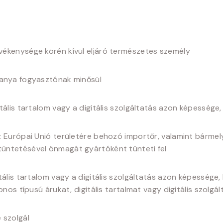
tevékenysége körén kívül eljáró természetes személy
alanya fogyasztónak minősül
gitális tartalom vagy a digitális szolgáltatás azon képesség
 az Európai Unió területére behozó importőr, valamint bárme
üntetésével önmagát gyártóként tünteti fel
igitális tartalom vagy a digitális szolgáltatás azon képesség
onos típusú árukat, digitális tartalmat vagy digitális szolg
 szolgál