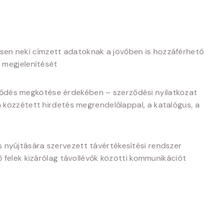
esen neki címzett adatoknak a jövőben is hozzáférhető
 megjelenítését
erződés megkötése érdekében – szerződési nyilatkozat
 közzétett hirdetés megrendelőlappal, a katalógus, a
s nyújtására szervezett távértékesítési rendszer
 felek kizárólag távollévők közötti kommunikációt