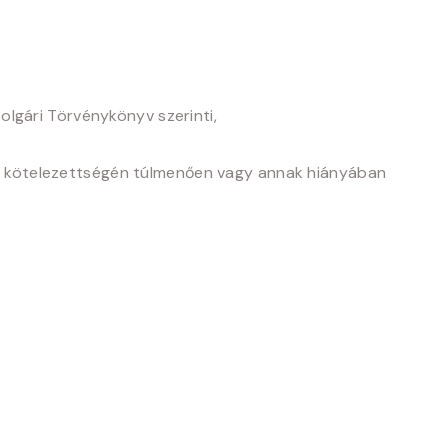
olgári Törvénykönyv szerinti,
bályi kötelezettségén túlmenően vagy annak hiányában