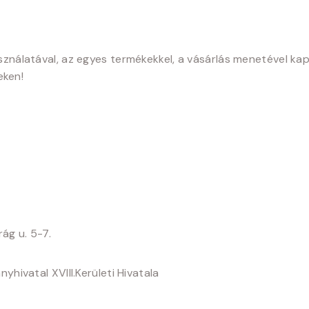
asználatával, az egyes termékekkel, a vásárlás menetével kap
eken!
ág u. 5-7.
hivatal XVIII.Kerületi Hivatala