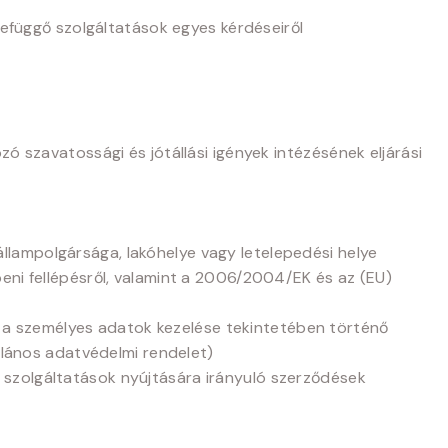
zefüggő szolgáltatások egyes kérdéseiről
ó szavatossági és jótállási igények intézésének eljárási
lampolgársága, lakóhelye vagy letelepedési helye
eni fellépésről, valamint a 2006/2004/EK és az (EU)
a személyes adatok kezelése tekintetében történő
alános adatvédelmi rendelet)
lis szolgáltatások nyújtására irányuló szerződések