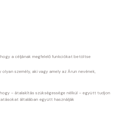
e, hogy a céljának megfelelő funkciókat betöltse
ly olyan személy, aki vagy amely az Árun nevének,
e, hogy – átalakítás szükségessége nélkül – együtt tudjon
áltatásokat általában együtt használják