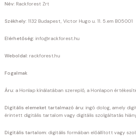
Név
: Rackforest Zrt
Székhely
: 1132 Budapest, Victor Hugo u. 11. 5.em B05001
Elérhetőség
: info@rackforest.hu
Weboldal
: rackforest.hu
Fogalmak
Áru
: a Honlap kínálatában szereplő, a Honlapon értékesít
Digitális elemeket tartalmazó áru
: ingó dolog, amely dig
érintett digitális tartalom vagy digitális szolgáltatás hi
Digitális tartalom
: digitális formában előállított vagy sz