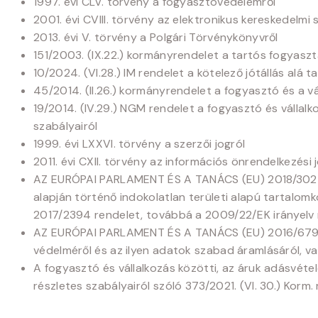
1997. évi CLV. törvény a fogyasztóvédelemről
2001. évi CVIII. törvény az elektronikus kereskedelm
2013. évi V. törvény a Polgári Törvénykönyvről
151/2003. (IX.22.) kormányrendelet a tartós fogyasztá
10/2024. (VI.28.) IM rendelet a kötelező jótállás alá
45/2014. (II.26.) kormányrendelet a fogyasztó és a 
19/2014. (IV.29.) NGM rendelet a fogyasztó és vállal
szabályairól
1999. évi LXXVI. törvény a szerzői jogról
2011. évi CXII. törvény az információs önrendelkezési
AZ EURÓPAI PARLAMENT ÉS A TANÁCS (EU) 2018/302 REN
alapján történő indokolatlan területi alapú tartalo
2017/2394 rendelet, továbbá a 2009/22/EK irányelv
AZ EURÓPAI PARLAMENT ÉS A TANÁCS (EU) 2016/679 RE
védelméről és az ilyen adatok szabad áramlásáról, va
A fogyasztó és vállalkozás közötti, az áruk adásvétel
részletes szabályairól szóló 373/2021. (VI. 30.) Korm.