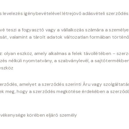
s levelezés igénybevételével létrejövő adásvételi szerződés
ővé teszi a fogyasztó vagy a vállalkozás számára a személy
sát, valamint a tárolt adatok változatlan formában történő
z
: olyan eszköz, amely alkalmas a felek távollétében – sz
zés nélküli nyomtatvány, a szabványlevél, a sajtótermékben
 eszköz
zerződés, amelyet a szerződés szerinti Áru vagy szolgáltatá
kötnek meg, hogy a szerződés megkötése érdekében a szerződő
 tevékenysége körében eljáró személy