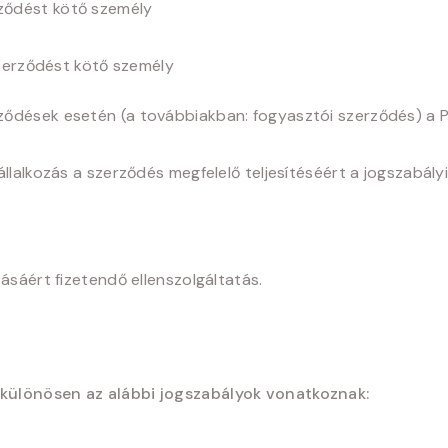
erződést kötő személy
 szerződést kötő személy
rződések esetén (a továbbiakban: fogyasztói szerződés) a P
a vállalkozás a szerződés megfelelő teljesítéséért a jogsza
atásáért fizetendő ellenszolgáltatás.
s különösen az alábbi jogszabályok vonatkoznak: