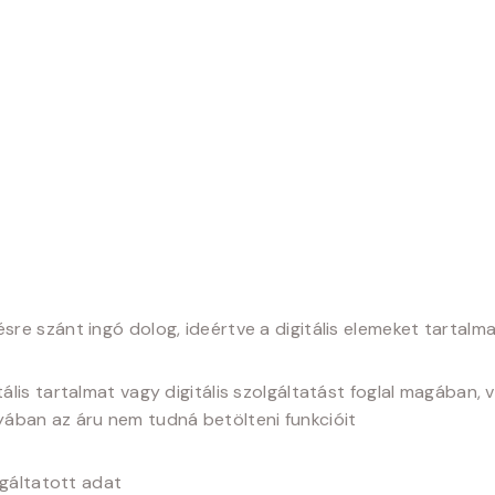
ésre szánt ingó dolog, ideértve a digitális elemeket tartalm
itális tartalmat vagy digitális szolgáltatást foglal magába
ányában az áru nem tudná betölteni funkcióit
olgáltatott adat