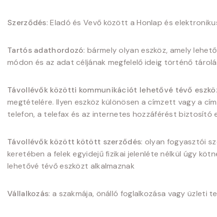
Szerződés
: Eladó és Vevő között a Honlap és elektroniku
Tartós adathordozó
: bármely olyan eszköz, amely lehet
módon és az adat céljának megfelelő ideig történő tárolá
Távollévők közötti kommunikációt lehetővé tévő eszkö
megtételére. Ilyen eszköz különösen a címzett vagy a cím
telefon, a telefax és az internetes hozzáférést biztosító
Távollévők között kötött szerződés
: olyan fogyasztói s
keretében a felek egyidejű fizikai jelenléte nélkül úgy 
lehetővé tévő eszközt alkalmaznak
Vállalkozás
: a szakmája, önálló foglalkozása vagy üzleti