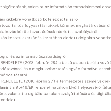
i szolgáltatások, valamint az információs társadalommal öss
si cikkekre vonatkozó kötelező jótállásról
 tartozó tartós fogyasztási cikkek körének meghatározásáról
vállalkozás közötti szerződések részletes szabályairól
kozás közötti szerződés keretében eladott dolgokra vonatkoz
 jogról és az információszabadságról
DELETE (2018. február 28.) a belső piacon belül a vevő ál
mkorlátozással és a megkülönböztetés egyéb formáival szemb
 módosításáról
NDELETE (2016. április 27.) a természetes személyeknek 
lamint a 95/46/EK rendelet hatályon kívül helyezéséről (ált
ére, valamint a digitális tartalom szolgáltatására és digitá
 rendelet