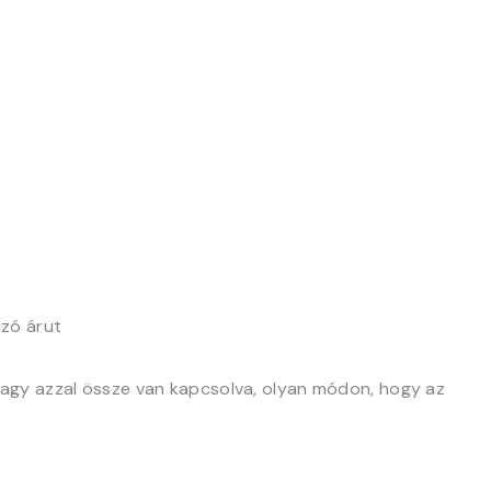
azó árut
n, vagy azzal össze van kapcsolva, olyan módon, hogy az