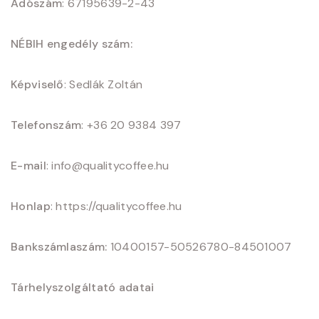
Adószám
: 67195639-2-43
NÉBIH engedély szám:
Képviselő
: Sedlák Zoltán
Telefonszám
: +36 20 9384 397
E-mail
: info@qualitycoffee.hu
Honlap
: https://qualitycoffee.hu
Bankszámlaszám:
10400157-50526780-84501007
Tárhelyszolgáltató adatai