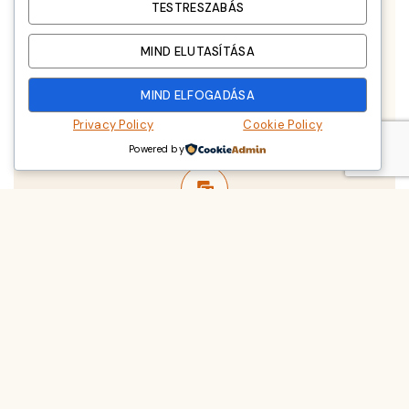
TESTRESZABÁS
MIND ELUTASÍTÁSA
Telefon:
+36-209-384-397
MIND ELFOGADÁSA
Privacy Policy
Cookie Policy
Powered by
email:
info@qualitycoffee.hu
Nyitvatartás:
9.00-16.30 Telefonos egyeztetés szükséges