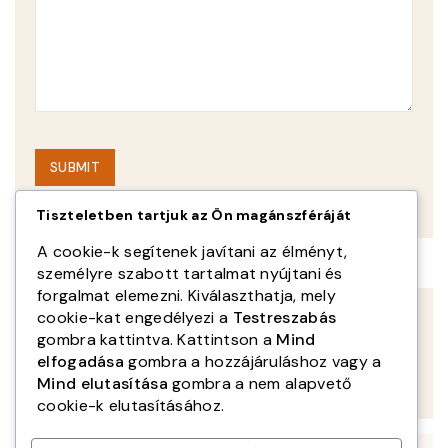
Tiszteletben tartjuk az Ön magánszféráját
A cookie-k segítenek javítani az élményt,
személyre szabott tartalmat nyújtani és
forgalmat elemezni. Kiválaszthatja, mely
cookie-kat engedélyezi a
Testreszabás
gombra kattintva. Kattintson a
Mind
elfogadása
gombra a hozzájáruláshoz vagy a
1106 Budapest, Bogáncsvirág u. 5-7.
Mind elutasítása
gombra a nem alapvető
cookie-k elutasításához.