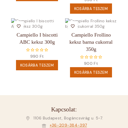
5
KOSÁRBA TESZEM
Campiello I biscotti
Campiello Frollino
ABC keksz 300g
keksz barna cukorral
350g
990
Ft
0
5
900
Ft
0
KOSÁRBA TESZEM
5
KOSÁRBA TESZEM
Kapcsolat:
1106 Budapest, Bogáncsvirág u. 5-7.
+36-209-384-397