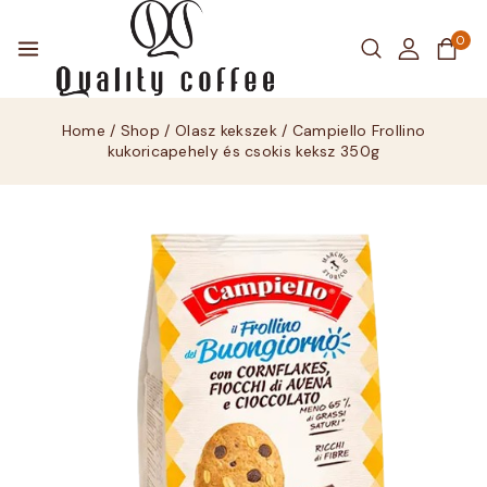
0
Home
/
Shop
/
Olasz kekszek
/
Campiello Frollino
kukoricapehely és csokis keksz 350g