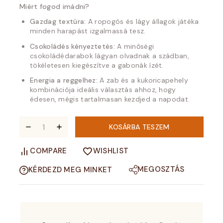
Miért fogod imádni?
Gazdag textúra:
A ropogós és lágy állagok játéka
minden harapást izgalmassá tesz.
Csokoládés kényeztetés:
A minőségi
csokoládédarabok lágyan olvadnak a szádban,
tökéletesen kiegészítve a gabonák ízét.
Energia a reggelhez:
A zab és a kukoricapehely
kombinációja ideális választás ahhoz, hogy
édesen, mégis tartalmasan kezdjed a napodat.
KOSÁRBA TESZEM
COMPARE
WISHLIST
MEGOSZTÁS
KÉRDEZD MEG MINKET