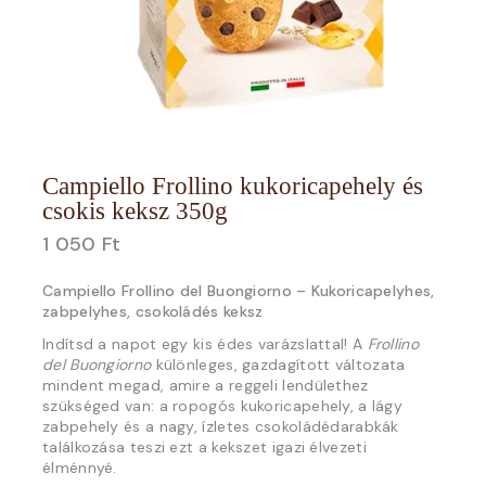
Campiello Frollino kukoricapehely és
csokis keksz 350g
1 050
Ft
Campiello Frollino del Buongiorno – Kukoricapelyhes,
zabpelyhes, csokoládés keksz
Indítsd a napot egy kis édes varázslattal! A
Frollino
del Buongiorno
különleges, gazdagított változata
mindent megad, amire a reggeli lendülethez
szükséged van: a ropogós kukoricapehely, a lágy
zabpehely és a nagy, ízletes csokoládédarabkák
találkozása teszi ezt a kekszet igazi élvezeti
élménnyé.