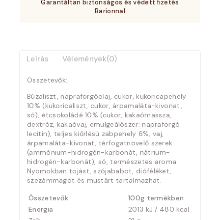
Garantáltan biztonságos és védett fizetés
Barionnal
Leírás
Vélemények(0)
Összetevők:
Búzaliszt, napraforgóolaj, cukor, kukoricapehely
10% (kukoricaliszt, cukor, árpamaláta-kivonat,
só), étcsokoládé 10% (cukor, kakaómassza,
dextróz, kakaóvaj, emulgeálószer: napraforgó
lecitin), teljes kiőrlésű zabpehely 6%, vaj,
árpamaláta-kivonat, térfogatnövelő szerek
(ammónium-hidrogén-karbonát, nátrium-
hidrogén-karbonát), só, természetes aroma.
Nyomokban tojást, szójababot, dióféléket,
szezámmagot és mustárt tartalmazhat.
Összetevők
100g termékben
Energia
2013 kJ / 480 kcal