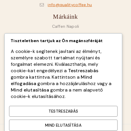
info@qualitycoffee.hu
Márkáink
Caffen Napoli
Goriziana Caffé
Tiszteletben tartjuk az Ön magánszféráját
SAB Italy
A cookie-k segítenek javítani az élményt,
Fiorenzato
személyre szabott tartalmat nyújtani és
forgalmat elemezni. Kiválaszthatja, mely
Infók
cookie-kat engedélyezi a
Testreszabás
gombra kattintva. Kattintson a
Mind
Rólunk
elfogadása
gombra a hozzájáruláshoz vagy a
ÁSZF
Mind elutasítása
gombra a nem alapvető
cookie-k elutasításához.
Adatvédelmi tájékoztató
Kapcsolat
TESTRESZABÁS
MIND ELUTASÍTÁSA