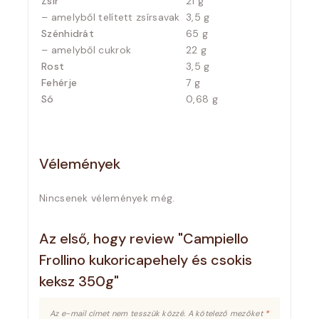
Zsír
21 g
– amelyből telített zsírsavak
3,5 g
Szénhidrát
65 g
– amelyből cukrok
22 g
Rost
3,5 g
Fehérje
7 g
Só
0,68 g
Vélemények
Nincsenek vélemények még.
Az első, hogy review "Campiello
Frollino kukoricapehely és csokis
keksz 350g"
Az e-mail címet nem tesszük közzé.
A kötelező mezőket
*