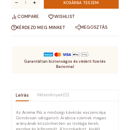
KOSÁRBA TESZEM
COMPARE
WISHLIST
MEGOSZTÁS
KÉRDEZD MEG MINKET
Garantáltan biztonságos és védett fizetés
Barionnal
Leírás
Vélemények(0)
Az
Aroma Più
a minőségi kávézás esszenciája.
Gondosan válogatott Arabica szemek magas
arányának köszönhetően az ízvilága kerek,
gazdag és kifinomult. A hozzáadott, kiváló