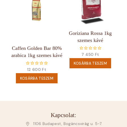
Goriziana Rossa 1kg
szemes kávé
Caffen Golden Bar 80%
7 450
Ft
0
arabica 1kg szemes kávé
5
KOSÁRBA TESZEM
12 600
Ft
0
5
KOSÁRBA TESZEM
Kapcsolat:
1106 Budapest, Bogáncsvirág u. 5-7.