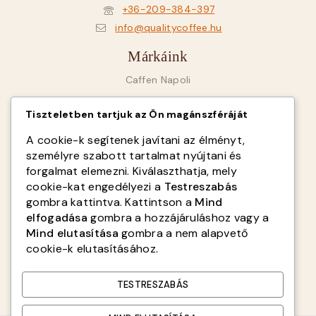
+36-209-384-397
info@qualitycoffee.hu
Márkáink
Caffen Napoli
Goriziana Caffé
Tiszteletben tartjuk az Ön magánszféráját
SAB Italy
A cookie-k segítenek javítani az élményt,
Fiorenzato
személyre szabott tartalmat nyújtani és
forgalmat elemezni. Kiválaszthatja, mely
Infók
cookie-kat engedélyezi a
Testreszabás
gombra kattintva. Kattintson a
Mind
Rólunk
elfogadása
gombra a hozzájáruláshoz vagy a
ÁSZF
Mind elutasítása
gombra a nem alapvető
cookie-k elutasításához.
Adatvédelmi tájékoztató
Kapcsolat
TESTRESZABÁS