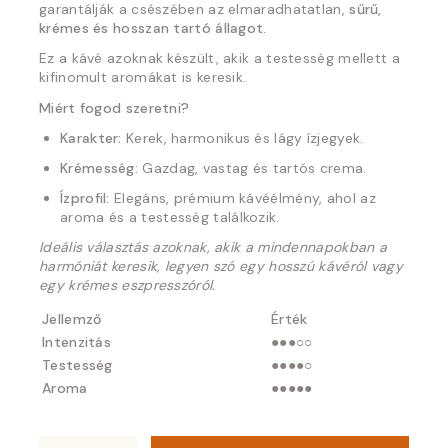
garantálják a csészében az elmaradhatatlan,
sűrű,
krémes és hosszan tartó állagot.
Ez a kávé azoknak készült, akik a testesség mellett a
kifinomult aromákat is keresik.
Miért fogod szeretni?
Karakter:
Kerek, harmonikus és lágy ízjegyek.
Krémesség:
Gazdag, vastag és tartós crema.
Ízprofil:
Elegáns, prémium kávéélmény, ahol az
aroma és a testesség találkozik.
Ideális választás azoknak, akik a mindennapokban a
harmóniát keresik, legyen szó egy hosszú kávéról vagy
egy krémes eszpresszóról.
Jellemző
Érték
Intenzitás
●●●○○
Testesség
●●●●○
Aroma
●●●●●