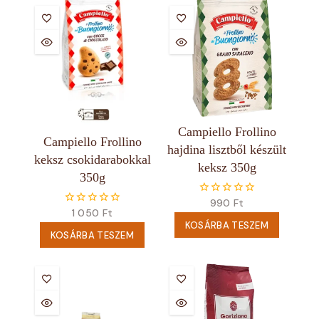
Campiello Frollino
Campiello Frollino
hajdina lisztből készült
keksz csokidarabokkal
keksz 350g
350g
990
Ft
0
1 050
Ft
0
5
5
KOSÁRBA TESZEM
KOSÁRBA TESZEM