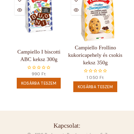
Campiello Frollino
Campiello I biscotti
kukoricapehely és csokis
ABC keksz 300g
keksz 350g
990
Ft
0
1 050
Ft
0
5
5
KOSÁRBA TESZEM
KOSÁRBA TESZEM
Kapcsolat: