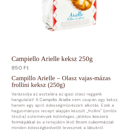
Campiello Arielle keksz 250g
850
Ft
Campillo Arielle – Olasz vajas-mázas
frollini keksz (250g)
Varázsolja az asztalára az igazi olasz reggelik
hangulatát! A
Campillo Arielle
nem csupán egy keksz,
hanem egy apró édességművészeti alkotás. Ezek a
hagyományos recept alapján készült „frollini” (omlós
tészta) sütemények különleges, játékos
koszorú
formájukkal
és a tetejükön lévő
finom cukormázzal
minden édességkedvelőt levesznek a lábukról.