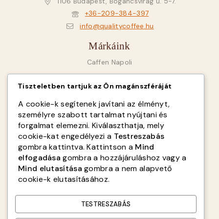
1106 Budapest, Bogáncsvirág u. 5-7.
+36-209-384-397
info@qualitycoffee.hu
Márkáink
Caffen Napoli
Goriziana Caffé
Tiszteletben tartjuk az Ön magánszféráját
SAB Italy
A cookie-k segítenek javítani az élményt,
Fiorenzato
személyre szabott tartalmat nyújtani és
forgalmat elemezni. Kiválaszthatja, mely
Infók
cookie-kat engedélyezi a
Testreszabás
gombra kattintva. Kattintson a
Mind
Rólunk
elfogadása
gombra a hozzájáruláshoz vagy a
ÁSZF
Mind elutasítása
gombra a nem alapvető
cookie-k elutasításához.
Adatvédelmi tájékoztató
Kapcsolat
TESTRESZABÁS