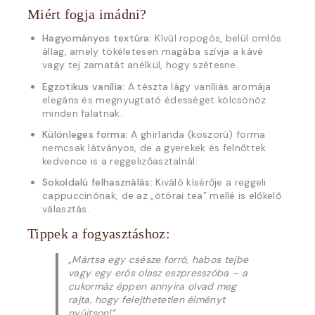
Miért fogja imádni?
Hagyományos textúra:
Kívül ropogós, belül omlós
állag, amely tökéletesen magába szívja a kávé
vagy tej zamatát anélkül, hogy szétesne.
Egzotikus vanília:
A tészta lágy vaníliás aromája
elegáns és megnyugtató édességet kölcsönöz
minden falatnak.
Különleges forma:
A ghirlanda (koszorú) forma
nemcsak látványos, de a gyerekek és felnőttek
kedvence is a reggelizőasztalnál.
Sokoldalú felhasználás:
Kiváló kísérője a reggeli
cappuccinónak, de az „ötórai tea” mellé is előkelő
választás.
Tippek a fogyasztáshoz:
„Mártsa egy csésze forró, habos tejbe
vagy egy erős olasz eszpresszóba – a
cukormáz éppen annyira olvad meg
rajta, hogy felejthetetlen élményt
nyújtson!”