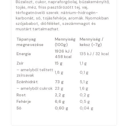
Búzaliszt, cukor, napraforgóolaj, búzakeményítő,
tojás, méz, friss pasztőrözött tej, vaj,
térfogatnövelő szerek: nátrium-hidrogén-
karbonát, só, tojásfehérje, aromák. Nyomokban
szójababot, dióféléket, szezámmagot és
mustárt tartalmazhat.
Tápanyag
Mennyiség
Mennyiség /
megnevezése
(100g)
keksz (~7g)
1926 kJ /
Energia
135 kJ / 32 kcal
458 kcal
Zsír
15 g
1,1 g
– amelyből telített
1,8 g
0,1 g
zsírsavak
Szénhidrát
73 g
5,1 g
– amelyből cukrok
23 g
1,6 g
Rost
2,2 g
0,2 g
Fehérje
6,6 g
0,5 g
Só
0,60 g
0,04 g