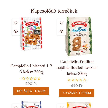
Kapcsolódó termékek
Campiello Frollino
Campiello I biscotti 1 2
hajdina lisztből készült
3 keksz 300g
keksz 350g
990
Ft
0
990
Ft
0
5
5
KOSÁRBA TESZEM
KOSÁRBA TESZEM