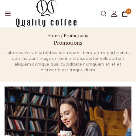
0
Home
/
Promotions
Promotions
Laboriosam voluptatibus aut rerum libero porro perferendis
odit incidunt magnam omnis consectetur voluptatem
aliquam cumque quis cupiditate numquam et et et
distinctio est itaque dicta