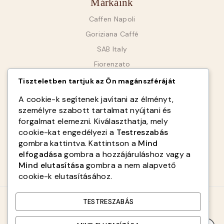
Márkáink
Caffen Napoli
Goriziana Caffé
SAB Italy
Fiorenzato
Tiszteletben tartjuk az Ön magánszféráját
Infók
A cookie-k segítenek javítani az élményt,
személyre szabott tartalmat nyújtani és
Rólunk
forgalmat elemezni. Kiválaszthatja, mely
ÁSZF
cookie-kat engedélyezi a
Testreszabás
Adatvédelmi tájékoztató
gombra kattintva. Kattintson a
Mind
elfogadása
gombra a hozzájáruláshoz vagy a
Kapcsolat
Mind elutasítása
gombra a nem alapvető
cookie-k elutasításához.
© 2026 qualitycoffee.hu - WordPress Theme by
Avanam
TESTRESZABÁS