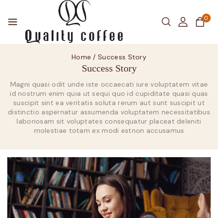
0
Home
/
Success Story
Success Story
Magni quasi odit unde iste occaecati iure voluptatem vitae
id nostrum enim quia ut sequi quo id cupiditate quasi quas
suscipit sint ea veritatis soluta rerum aut sunt suscipit ut
distinctio aspernatur assumenda voluptatem necessitatibus
laboriosam sit voluptates consequatur placeat deleniti
molestiae totam ex modi estnon accusamus