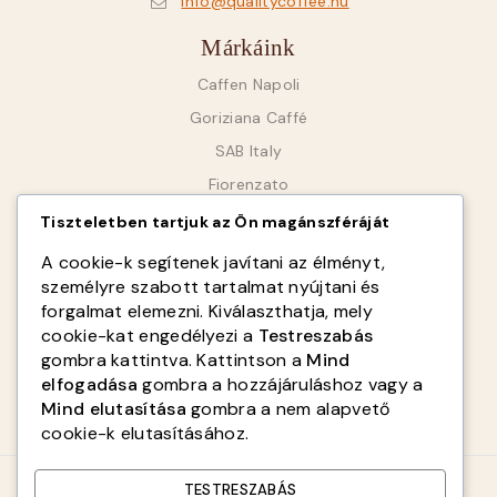
info@qualitycoffee.hu
Márkáink
Caffen Napoli
Goriziana Caffé
SAB Italy
Fiorenzato
Tiszteletben tartjuk az Ön magánszféráját
Infók
A cookie-k segítenek javítani az élményt,
személyre szabott tartalmat nyújtani és
Rólunk
forgalmat elemezni. Kiválaszthatja, mely
ÁSZF
cookie-kat engedélyezi a
Testreszabás
Adatvédelmi tájékoztató
gombra kattintva. Kattintson a
Mind
elfogadása
gombra a hozzájáruláshoz vagy a
Kapcsolat
Mind elutasítása
gombra a nem alapvető
cookie-k elutasításához.
© 2026 qualitycoffee.hu - WordPress Theme by
Avanam
TESTRESZABÁS